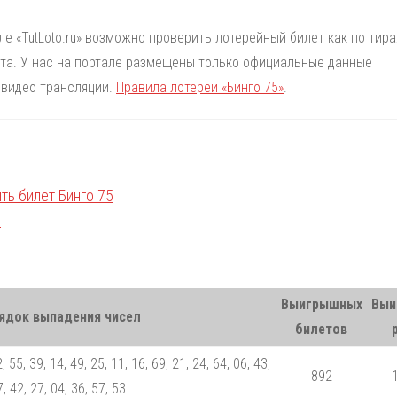
але «TutLoto.ru» возможно проверить лотерейный билет как по тир
лета. У нас на портале размещены только официальные данные
 видео трансляции.
Правила лотереи «Бинго 75»
.
Выигрышных
Выи
ядок выпадения чисел
билетов
, 55, 39, 14, 49, 25, 11, 16, 69, 21, 24, 64, 06, 43,
892
, 42, 27, 04, 36, 57, 53