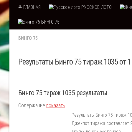
☘ ГЛАВНАЯ
РУССКОЕ ЛОТО
Skip to content
БИНГО 75
БИНГО 75
Результаты Бинго 75 тираж 1035 от 1
Бинго 75 тираж 1035 результаты
Содержание
показать
Результаты Бинго 75 тираж 10
Джекпот тиража составляет 2
других денежных призов.