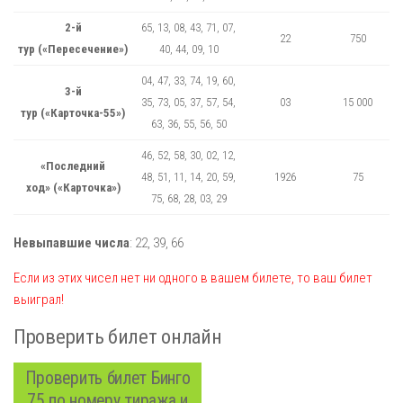
2-й
65, 13, 08, 43, 71, 07,
22
750
тур («Пересечение»)
40, 44, 09, 10
04, 47, 33, 74, 19, 60,
3-й
35, 73, 05, 37, 57, 54,
03
15 000
тур («Карточка-55»)
63, 36, 55, 56, 50
46, 52, 58, 30, 02, 12,
«Последний
48, 51, 11, 14, 20, 59,
1926
75
ход» («Карточка»)
75, 68, 28, 03, 29
Невыпавшие числа
:
22,
39,
66
Если из этих чисел нет ни одного в вашем билете, то ваш билет
выиграл!
Проверить билет онлайн
Проверить билет Бинго
75 по номеру тиража и