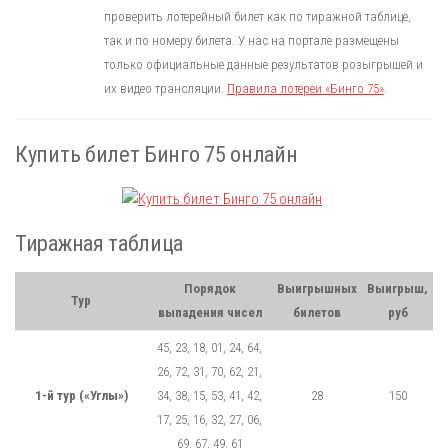
проверить лотерейный билет как по тиражной таблице,
так и по номеру билета. У нас на портале размещены
только официальные данные результатов розыгрышей и
их видео трансляции.
Правила лотереи «Бинго 75»
.
Купить билет Бинго 75 онлайн
Тиражная таблица
Порядок
Выигрышных
Выигрыш,
Тур
выпадения чисел
билетов
руб
45, 23, 18, 01, 24, 64,
26, 72, 31, 70, 62, 21,
1-й тур («Углы»)
34, 38, 15, 53, 41, 42,
28
150
17, 25, 16, 32, 27, 06,
69, 67, 49, 61