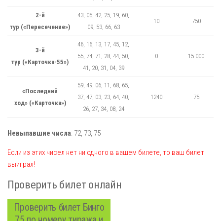
2-й
43, 05, 42, 25, 19, 60,
10
750
тур («Пересечение»)
09, 53, 66, 63
46, 16, 13, 17, 45, 12,
3-й
55, 74, 71, 28, 44, 50,
0
15 000
тур («Карточка-55»)
41, 20, 31, 04, 39
59, 49, 06, 11, 68, 65,
«Последний
37, 47, 03, 23, 64, 40,
1240
75
ход» («Карточка»)
26, 27, 34, 08, 24
Невыпавшие числа
:
72,
73,
75
Если из этих чисел нет ни одного в вашем билете, то ваш билет
выиграл!
Проверить билет онлайн
Проверить билет Бинго
75 по номеру тиража и