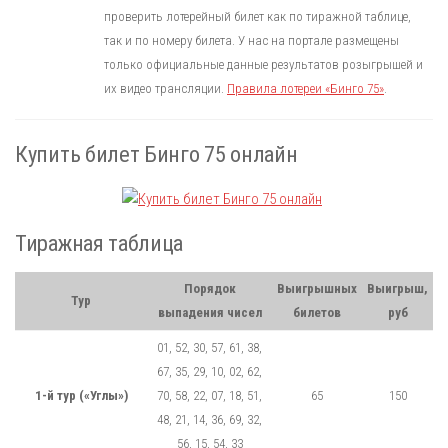
проверить лотерейный билет как по тиражной таблице,
так и по номеру билета. У нас на портале размещены
только официальные данные результатов розыгрышей и
их видео трансляции.
Правила лотереи «Бинго 75»
.
Купить билет Бинго 75 онлайн
Тиражная таблица
Порядок
Выигрышных
Выигрыш,
Тур
выпадения чисел
билетов
руб
01, 52, 30, 57, 61, 38,
67, 35, 29, 10, 02, 62,
1-й тур («Углы»)
70, 58, 22, 07, 18, 51,
65
150
48, 21, 14, 36, 69, 32,
56, 15, 54, 33