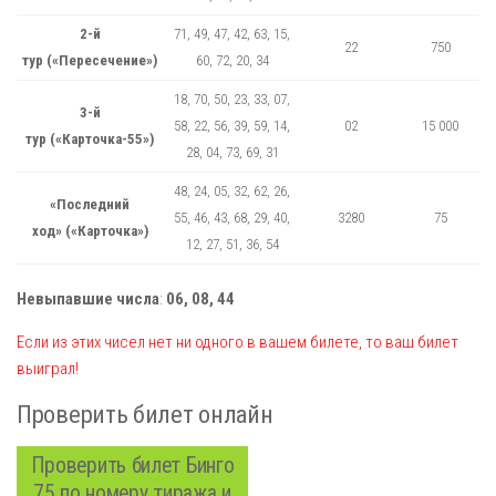
2-й
71, 49, 47, 42, 63, 15,
22
750
тур («Пересечение»)
60, 72, 20, 34
18, 70, 50, 23, 33, 07,
3-й
58, 22, 56, 39, 59, 14,
02
15 000
тур («Карточка-55»)
28, 04, 73, 69, 31
48, 24, 05, 32, 62, 26,
«Последний
55, 46, 43, 68, 29, 40,
3280
75
ход» («Карточка»)
12, 27, 51, 36, 54
Невыпавшие числа
:
06, 08, 44
Если из этих чисел нет ни одного в вашем билете, то ваш билет
выиграл!
Проверить билет онлайн
Проверить билет Бинго
75 по номеру тиража и