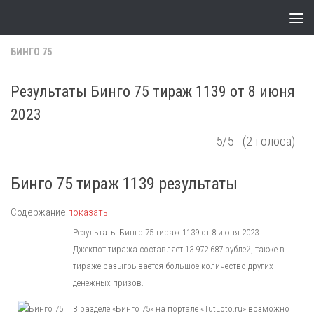
Skip to content
БИНГО 75
Результаты Бинго 75 тираж 1139 от 8 июня
2023
5/5 - (2 голоса)
Бинго 75 тираж 1139 результаты
Содержание
показать
Результаты Бинго 75 тираж 1139 от 8 июня 2023
Джекпот тиража составляет 13 972 687 рублей, также в
тираже разыгрывается большое количество других
денежных призов.
В разделе «Бинго 75» на портале «TutLoto.ru» возможно