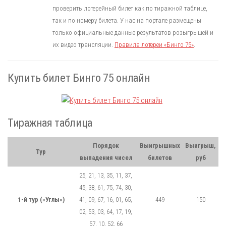
проверить лотерейный билет как по тиражной таблице,
так и по номеру билета. У нас на портале размещены
только официальные данные результатов розыгрышей и
их видео трансляции.
Правила лотереи «Бинго 75»
.
Купить билет Бинго 75 онлайн
Тиражная таблица
Порядок
Выигрышных
Выигрыш,
Тур
выпадения чисел
билетов
руб
25, 21, 13, 35, 11, 37,
45, 38, 61, 75, 74, 30,
1-й тур («Углы»)
41, 09, 67, 16, 01, 65,
449
150
02, 53, 03, 64, 17, 19,
57, 10, 52, 66