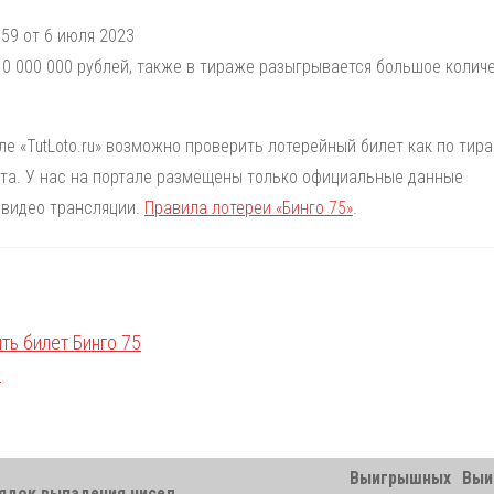
59 от 6 июля 2023
0 000 000 рублей, также в тираже разыгрывается большое колич
але «TutLoto.ru» возможно проверить лотерейный билет как по тир
лета. У нас на портале размещены только официальные данные
 видео трансляции.
Правила лотереи «Бинго 75»
.
Выигрышных
Выи
ядок выпадения чисел