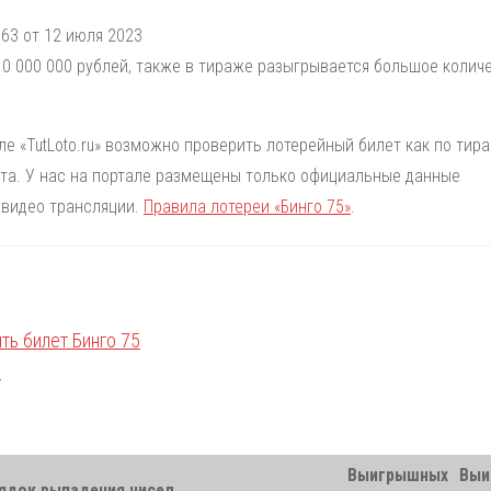
63 от 12 июля 2023
0 000 000 рублей, также в тираже разыгрывается большое колич
але «TutLoto.ru» возможно проверить лотерейный билет как по тир
лета. У нас на портале размещены только официальные данные
 видео трансляции.
Правила лотереи «Бинго 75»
.
Выигрышных
Выи
ядок выпадения чисел