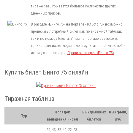
тираже разыгрывается большое количество других
денежных призов.
В разделе «Бинго 75» на портале «TutLoto.ru» возможно
проверить лотерейный билет как по тиражной таблице,
так и по номеру билета. У нас на портале размещены
только официальные данные результатов розыгрышей и
их видео трансляции.
Правила лотереи «Бинго 75»
.
Купить билет Бинго 75 онлайн
Тиражная таблица
Порядок
Выигрышных
Выигрыш,
Тур
выпадения чисел
билетов
руб
54, 43, 32, 40, 22, 23,