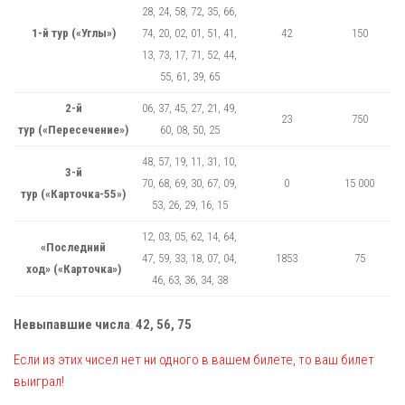
28, 24, 58, 72, 35, 66,
1-й тур («Углы»)
74, 20, 02, 01, 51, 41,
42
150
13, 73, 17, 71, 52, 44,
55, 61, 39, 65
2-й
06, 37, 45, 27, 21, 49,
23
750
тур («Пересечение»)
60, 08, 50, 25
48, 57, 19, 11, 31, 10,
3-й
70, 68, 69, 30, 67, 09,
0
15 000
тур («Карточка-55»)
53, 26, 29, 16, 15
12, 03, 05, 62, 14, 64,
«Последний
47, 59, 33, 18, 07, 04,
1853
75
ход» («Карточка»)
46, 63, 36, 34, 38
Невыпавшие числа
:
42, 56, 75
Если из этих чисел нет ни одного в вашем билете, то ваш билет
выиграл!