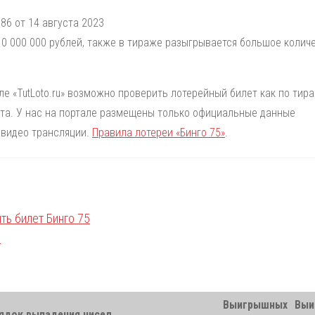
86 от 14 августа 2023
0 000 000 рублей, также в тираже разыгрывается большое колич
але «TutLoto.ru» возможно проверить лотерейный билет как по тир
лета. У нас на портале размещены только официальные данные
 видео трансляции.
Правила лотереи «Бинго 75»
.
Выигрышных
Выи
ядок выпадения чисел