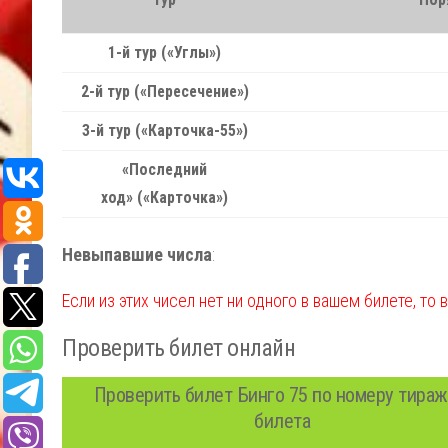
1-й тур («Углы»)
2-й тур («Пересечение»)
3-й тур («Карточка-55»)
«Последний
ход» («Карточка»)
Невыпавшие числа
:
Если из этих чисел нет ни одного в вашем билете, то 
Проверить билет онлайн
Проверить билет Бинго 75 по номеру тираж
билета