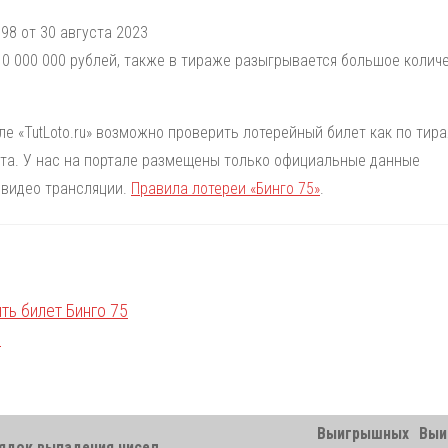
98 от 30 августа 2023
0 000 000 рублей, также в тираже разыгрывается большое колич
але «TutLoto.ru» возможно проверить лотерейный билет как по тир
лета. У нас на портале размещены только официальные данные
 видео трансляции.
Правила лотереи «Бинго 75»
.
Выигрышных
Выи
ядок выпадения чисел