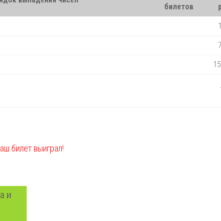
билетов
15
ваш билет выиграл!
а и