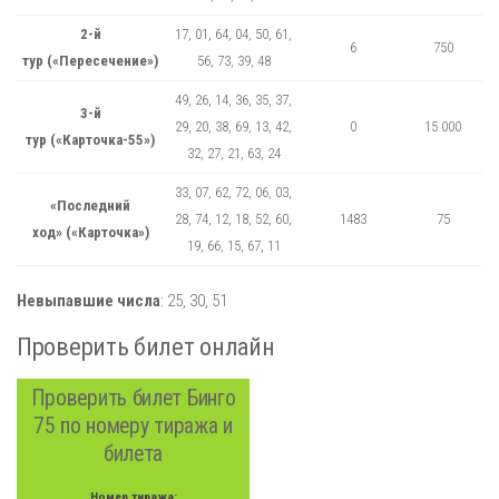
2-й
17, 01, 64, 04, 50, 61,
6
750
тур («Пересечение»)
56, 73, 39, 48
49, 26, 14, 36, 35, 37,
3-й
29, 20, 38, 69, 13, 42,
0
15 000
тур («Карточка-55»)
32, 27, 21, 63, 24
33, 07, 62, 72, 06, 03,
«Последний
28, 74, 12, 18, 52, 60,
1483
75
ход» («Карточка»)
19, 66, 15, 67, 11
Невыпавшие числа
:
25,
30,
51
Проверить билет онлайн
Проверить билет Бинго
75 по номеру тиража и
билета
Номер тиража: