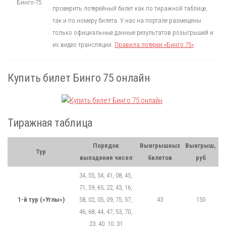
проверить лотерейный билет как по тиражной таблице,
так и по номеру билета. У нас на портале размещены
только официальные данные результатов розыгрышей и
их видео трансляции.
Правила лотереи «Бинго 75»
.
Купить билет Бинго 75 онлайн
Тиражная таблица
Порядок
Выигрышных
Выигрыш,
Тур
выпадения чисел
билетов
руб
34, 55, 54, 41, 08, 45,
71, 59, 65, 22, 43, 16,
1-й тур («Углы»)
58, 02, 05, 09, 75, 57,
43
150
46, 68, 44, 47, 53, 70,
23, 40, 10, 31