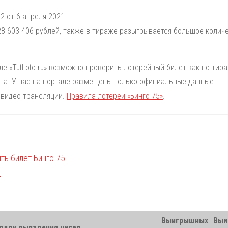
2 от 6 апреля 2021
8 603 406 рублей, также в тираже разыгрывается большое колич
але «TutLoto.ru» возможно проверить лотерейный билет как по тир
лета. У нас на портале размещены только официальные данные
 видео трансляции.
Правила лотереи «Бинго 75»
.
Выигрышных
Выи
ядок выпадения чисел