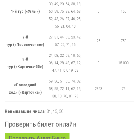
39, 49, 20, 54, 30, 18,
1-й тур («Углы»)
60, 59, 75, 33, 64, 63,
0
150
52, 43, 26, 37, 46, 25,
56, 21, 04, 40
2-й
27, 31, 44, 03, 23, 42,
25
750
тур («Пересечение»)
57, 29, 71, 16
24, 08, 22, 09, 10, 65,
3-й
06, 14, 28, 48, 67, 12,
0
15 000
тур («Карточка-55»)
47, 41, 07, 19, 53
69, 36, 51, 05, 74, 02,
«Последний
58, 55, 72, 11, 62, 15,
2323
75
ход» («Карточка»)
38, 13, 70, 01, 73
Невыпавшие числа
:
34,
45,
50
Проверить билет онлайн
Проверить билет Бинго