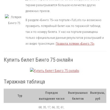
тираже разыгрывается большое количество других
денежных призов.
В разделе «Бинго 75» на портале «TutLoto.ru» возможно
проверить лотерейный билет как по тиражной таблице,
так и по номеру билета. У нас на портале размещены
только официальные данные результатов розыгрышей и
их видео трансляции.
Правила лотереи «Бинго 75»
.
Купить билет Бинго 75 онлайн
Тиражная таблица
Порядок
Выигрышных
Выигрыш,
Тур
выпадения чисел
билетов
руб
68, 35, 17, 66, 32, 61,