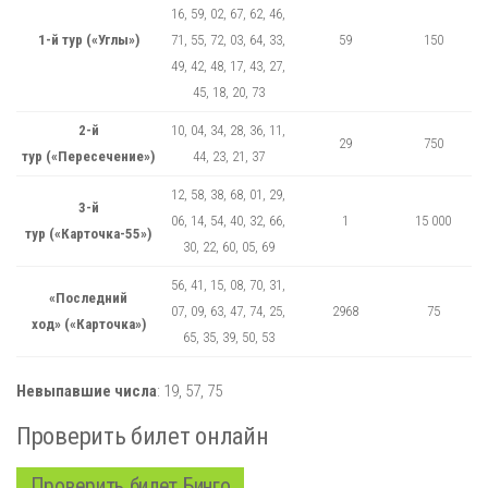
16, 59, 02, 67, 62, 46,
1-й тур («Углы»)
71, 55, 72, 03, 64, 33,
59
150
49, 42, 48, 17, 43, 27,
45, 18, 20, 73
2-й
10, 04, 34, 28, 36, 11,
29
750
тур («Пересечение»)
44, 23, 21, 37
12, 58, 38, 68, 01, 29,
3-й
06, 14, 54, 40, 32, 66,
1
15 000
тур («Карточка-55»)
30, 22, 60, 05, 69
56, 41, 15, 08, 70, 31,
«Последний
07, 09, 63, 47, 74, 25,
2968
75
ход» («Карточка»)
65, 35, 39, 50, 53
Невыпавшие числа
:
19,
57,
75
Проверить билет онлайн
Проверить билет Бинго