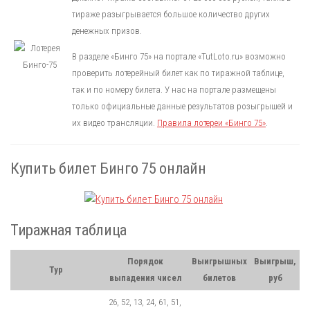
тираже разыгрывается большое количество других
денежных призов.
В разделе «Бинго 75» на портале «TutLoto.ru» возможно
проверить лотерейный билет как по тиражной таблице,
так и по номеру билета. У нас на портале размещены
только официальные данные результатов розыгрышей и
их видео трансляции.
Правила лотереи «Бинго 75»
.
Купить билет Бинго 75 онлайн
Тиражная таблица
Порядок
Выигрышных
Выигрыш,
Тур
выпадения чисел
билетов
руб
26, 52, 13, 24, 61, 51,