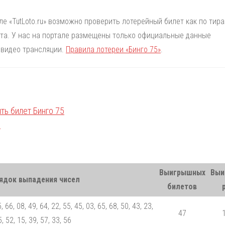
але «TutLoto.ru» возможно проверить лотерейный билет как по тир
лета. У нас на портале размещены только официальные данные
 видео трансляции.
Правила лотереи «Бинго 75»
.
Выигрышных
Выи
ядок выпадения чисел
билетов
, 66, 08, 49, 64, 22, 55, 45, 03, 65, 68, 50, 43, 23,
47
, 52, 15, 39, 57, 33, 56