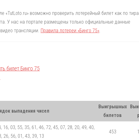
але «TutLoto.ru» возможно проверить лотерейный билет как по тир
лета. У нас на портале размещены только официальные данные
 видео трансляции.
Правила лотереи «Бинго 75»
.
Выигрышных
Выи
ядок выпадения чисел
билетов
, 16, 03, 55, 35, 61, 46, 72, 45, 07, 28, 20, 49, 40,
453
, 26, 56, 01, 43, 39, 13