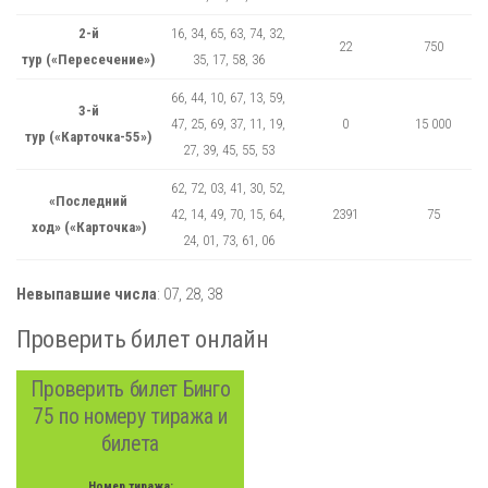
2-й
16, 34, 65, 63, 74, 32,
22
750
тур («Пересечение»)
35, 17, 58, 36
66, 44, 10, 67, 13, 59,
3-й
47, 25, 69, 37, 11, 19,
0
15 000
тур («Карточка-55»)
27, 39, 45, 55, 53
62, 72, 03, 41, 30, 52,
«Последний
42, 14, 49, 70, 15, 64,
2391
75
ход» («Карточка»)
24, 01, 73, 61, 06
Невыпавшие числа
:
07,
28,
38
Проверить билет онлайн
Проверить билет Бинго
75 по номеру тиража и
билета
Номер тиража: