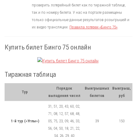
проверить лотерейный билет как по тиражной таблице,
так и по номеру билета. У нас на портале размещены
только официальные данные результатов розыгрышей и
их видео трансляции.
Правила лотереи «Бинго 75»
.
Купить билет Бинго 75 онлайн
Тиражная таблица
Порядок
Выигрышных
Выигрыш,
Тур
выпадения чисел
билетов
руб
31, 51, 20, 43, 60, 02,
71, 08, 12, 57, 68, 48,
1-й тур («Углы»)
05, 75, 23, 09, 46, 33,
39
150
56, 04, 50, 18, 21, 22,
54, 26, 29, 40