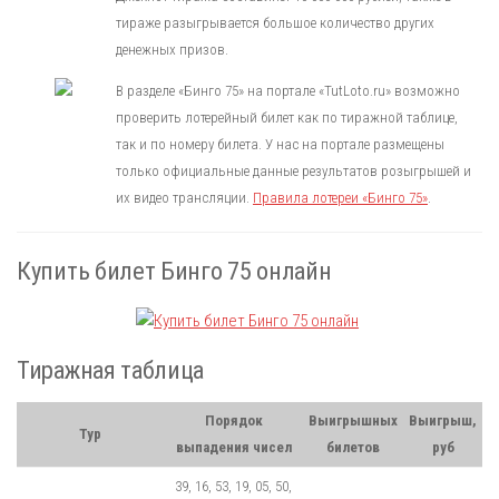
тираже разыгрывается большое количество других
денежных призов.
В разделе «Бинго 75» на портале «TutLoto.ru» возможно
проверить лотерейный билет как по тиражной таблице,
так и по номеру билета. У нас на портале размещены
только официальные данные результатов розыгрышей и
их видео трансляции.
Правила лотереи «Бинго 75»
.
Купить билет Бинго 75 онлайн
Тиражная таблица
Порядок
Выигрышных
Выигрыш,
Тур
выпадения чисел
билетов
руб
39, 16, 53, 19, 05, 50,