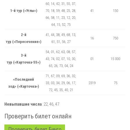
60, 14, 42, 31, 55, 37,
1-й тур («Углы»)
70, 18, 59, 48, 25, 28,
41
150
66, 58, 11, 23, 12, 20,
64, 15, 52, 75
2-й
41, 44, 38, 49, 68, 13,
16
750
тур («Пересечение»)
61, 51, 56, 27
54, 01, 62, 63, 08, 57,
3-й
43, 74, 02, 07, 10, 30,
01
15 000
тур («Карточка-55»)
65, 26, 73, 04, 24
71, 67, 09, 69, 36, 32,
«Последний
33, 03, 34, 29, 06, 17,
2319
75
ход» («Карточка»)
72, 45, 35, 40, 21
Невыпавшие числа
:
22,
46,
47
Проверить билет онлайн
Проверить билет Бинго