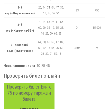
2-й
25, 44, 74, 04, 47, 35,
83
750
тур («Пересечение»)
13, 14, 46, 54
73, 34, 65, 24, 11, 56,
3-й
62, 20, 32, 19, 55, 23,
04
15 000
тур («Карточка-55»)
16, 29, 69, 66, 63
64, 58, 68, 50, 17, 07,
«Последний
60, 72, 15, 05, 26, 52,
4405
75
ход» («Карточка»)
08, 39, 21, 59, 18
Невыпавшие числа
:
10,
38,
45
Проверить билет онлайн
Проверить билет Бинго
75 по номеру тиража и
билета
Номер тиража: