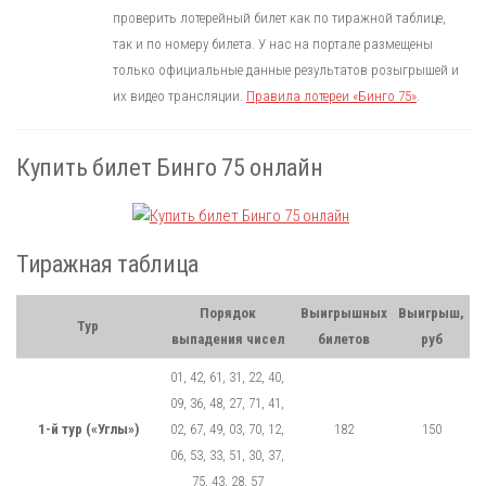
проверить лотерейный билет как по тиражной таблице,
так и по номеру билета. У нас на портале размещены
только официальные данные результатов розыгрышей и
их видео трансляции.
Правила лотереи «Бинго 75»
.
Купить билет Бинго 75 онлайн
Тиражная таблица
Порядок
Выигрышных
Выигрыш,
Тур
выпадения чисел
билетов
руб
01, 42, 61, 31, 22, 40,
09, 36, 48, 27, 71, 41,
1-й тур («Углы»)
02, 67, 49, 03, 70, 12,
182
150
06, 53, 33, 51, 30, 37,
75, 43, 28, 57