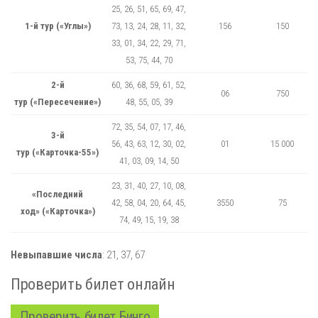
25, 26, 51, 65, 69, 47,
1-й тур («Углы»)
73, 13, 24, 28, 11, 32,
156
150
33, 01, 34, 22, 29, 71,
53, 75, 44, 70
2-й
60, 36, 68, 59, 61, 52,
06
750
тур («Пересечение»)
48, 55, 05, 39
72, 35, 54, 07, 17, 46,
3-й
56, 43, 63, 12, 30, 02,
01
15 000
тур («Карточка-55»)
41, 03, 09, 14, 50
23, 31, 40, 27, 10, 08,
«Последний
42, 58, 04, 20, 64, 45,
3550
75
ход» («Карточка»)
74, 49, 15, 19, 38
Невыпавшие числа
:
21,
37,
67
Проверить билет онлайн
Проверить билет Бинго