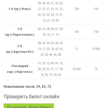
40, 36, 63, 61, 53, 05,
1-й тур («Углы»)
27, 37, 57, 52, 01, 22,
709
150
45, 54, 20, 34, 75, 41,
13, 21, 19, 69
2-й
66, 02, 08, 30, 67, 03,
134
750
тур («Пересечение»)
59, 15, 71, 14
58, 26, 09, 04, 39, 44,
3-й
74, 17, 23, 18, 42, 50,
11
15 000
тур («Карточка-55»)
32, 49, 48, 46, 38
10, 25, 12, 06, 64, 73,
«Последний
56, 24, 62, 31, 11, 28,
25 600
75
ход» («Карточка»)
16, 35, 47, 43, 60
Невыпавшие числа
:
29, 65, 72
Проверить билет онлайн
Проверить билет Бинго