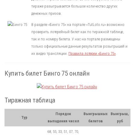
тираже разыгрывается большое количество других
денежных призов.
В разделе «Бинго 75» на портале «TutLoto.ru» возможно
проверить лотерейный билет как по тиражной таблице,
так и по номеру билета. У нас на портале размещены
только официальные данные результатов розыгрышей и
их видео трансляции.
Правила лотереи «Бинго 75»
.
Купить билет Бинго 75 онлайн
Тиражная таблица
Порядок
Выигрышных
Выигрыш,
Тур
выпадения чисел
билетов
руб
68, 55, 33, 51, 07, 70,