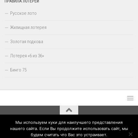
ПРАВИЛА ЛОТЕРЕЙ
Русское лото
Жилищная лотерея
Золотая подкова
Лотерея «6 из 36»
Бинго 75
Мы используем куки для наилучшего представления
Результаты лотерей Столото © 2020 - 2026. Все права защищены.
нашего сайта. Если Вы продолжите использовать сайт, мы
будем считать что Вас это устраивает.