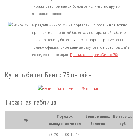
тираже разыгрывается большое количество других
денежных призов.
В разделе «Бинго 75» на портале «TutLoto.ru» возможно
проверить лотерейный билет как по тиражной таблице,
так и по номеру билета. У нас на портале размещены
только официальные данные результатов розыгрышей и
их видео трансляции.
Правила лотереи «Бинго 75»
.
Купить билет Бинго 75 онлайн
Тиражная таблица
Порядок
Выигрышных
Выигрыш,
Тур
выпадения чисел
билетов
руб
73, 28, 52, 08, 12, 14,