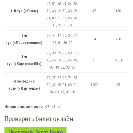
48, 51, 18, 41, 34, 70,
1-й тур («Углы»)
13, 40, 33, 58, 43, 25,
47
150
71, 02, 61, 65, 55, 26,
16, 23, 11, 21
2-й
07, 44, 47, 56, 24, 57,
04
750
тур («Пересечение»)
64, 04, 36, 69
22, 38, 59, 29, 50, 32,
3-й
10, 46, 09, 06, 45, 19,
0
15 000
тур («Карточка-55»)
05, 49, 62, 30, 35
75, 27, 72, 66, 74, 53,
«Последний
68, 42, 15, 01, 63, 31,
1202
75
ход» («Карточка»)
54, 03, 17, 37, 20
Невыпавшие числа
:
39,
60,
67
Проверить билет онлайн
Проверить билет Бинго