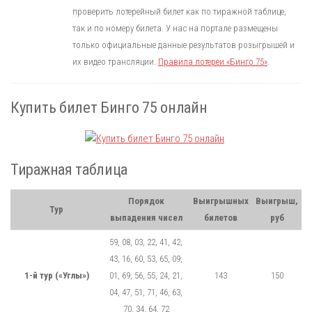
проверить лотерейный билет как по тиражной таблице,
так и по номеру билета. У нас на портале размещены
только официальные данные результатов розыгрышей и
их видео трансляции.
Правила лотереи «Бинго 75»
.
Купить билет Бинго 75 онлайн
Тиражная таблица
Порядок
Выигрышных
Выигрыш,
Тур
выпадения чисел
билетов
руб
59, 08, 03, 22, 41, 42,
43, 16, 60, 53, 65, 09,
1-й тур («Углы»)
01, 69, 56, 55, 24, 21,
143
150
04, 47, 51, 71, 46, 63,
70, 34, 64, 72