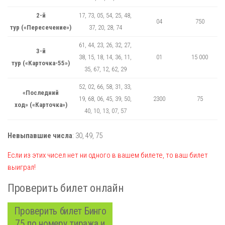
2-й
17, 73, 05, 54, 25, 48,
04
750
тур («Пересечение»)
37, 20, 28, 74
61, 44, 23, 26, 32, 27,
3-й
38, 15, 18, 14, 36, 11,
01
15 000
тур («Карточка-55»)
35, 67, 12, 62, 29
52, 02, 66, 58, 31, 33,
«Последний
19, 68, 06, 45, 39, 50,
2300
75
ход» («Карточка»)
40, 10, 13, 07, 57
Невыпавшие числа
:
30,
49,
75
Если из этих чисел нет ни одного в вашем билете, то ваш билет
выиграл!
Проверить билет онлайн
Проверить билет Бинго
75 по номеру тиража и