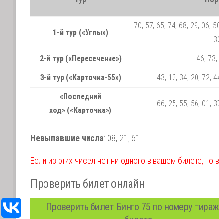
70, 57, 65, 74, 68, 29, 06, 50
1-й тур («Углы»)
32
2-й тур («Пересечение»)
46, 73,
3-й тур («Карточка-55»)
43, 13, 34, 20, 72, 4
«Последний
66, 25, 55, 56, 01, 3
ход» («Карточка»)
Невыпавшие числа
:
08,
21,
61
Если из этих чисел нет ни одного в вашем билете, то 
Проверить билет онлайн
Проверить билет Бинго 75 по номеру тираж