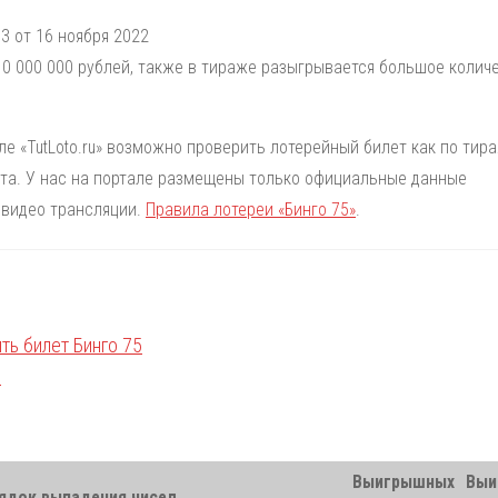
3 от 16 ноября 2022
0 000 000 рублей, также в тираже разыгрывается большое колич
але «TutLoto.ru» возможно проверить лотерейный билет как по тир
лета. У нас на портале размещены только официальные данные
 видео трансляции.
Правила лотереи «Бинго 75»
.
Выигрышных
Выи
ядок выпадения чисел