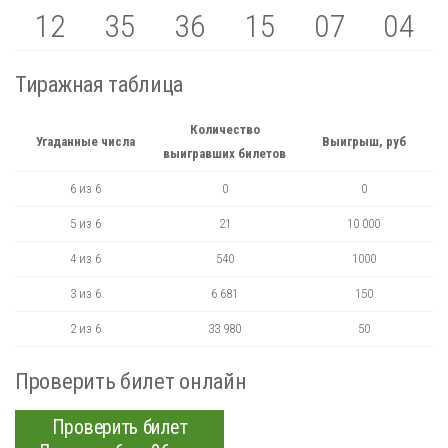
12
35
36
15
07
04
Тиражная таблица
Количество
Угаданные числа
Выигрыш, руб
выигравших билетов
6 из 6
0
0
5 из 6
21
10 000
4 из 6
540
1000
3 из 6
6 681
150
2 из 6
33 980
50
Проверить билет онлайн
Проверить билет