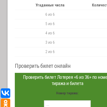
Угаданные числа
Количес
6 из 6
5 из 6
4 из 6
3 из 6
2 из 6
Проверить билет онлайн
Проверить билет Лотерея «6 из 36» по ном
тиража и билета
Номер тиража: