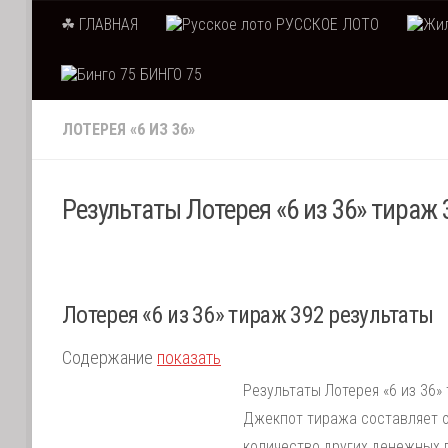
☘ ГЛАВНАЯ
РУССКОЕ ЛОТО
Skip to content
БИНГО 75
ЛОТЕРЕЯ «6 ИЗ 36»
Результаты Лотерея «6 из 36» тираж 
Лотерея «6 из 36» тираж 392 результаты
Содержание
показать
Результаты Лотерея «6 из 36»
Джекпот тиража составляет о
количество других денежных 