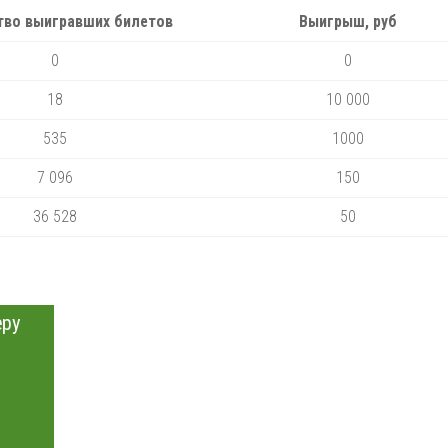
тво выигравших билетов
Выигрыш, руб
0
0
18
10 000
535
1000
7 096
150
36 528
50
еру