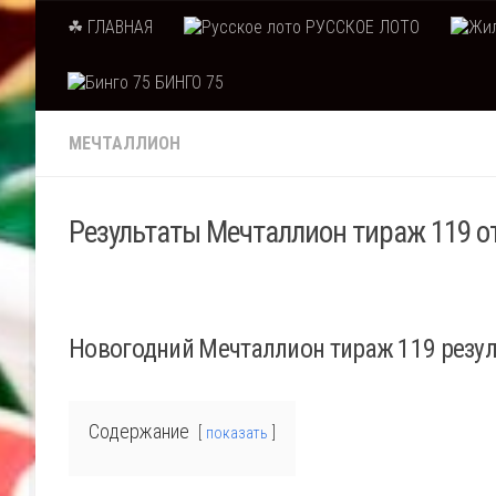
☘ ГЛАВНАЯ
РУССКОЕ ЛОТО
Skip to content
БИНГО 75
МЕЧТАЛЛИОН
Результаты Мечталлион тираж 119 от
Новогодний Мечталлион тираж 119 резу
Содержание
показать