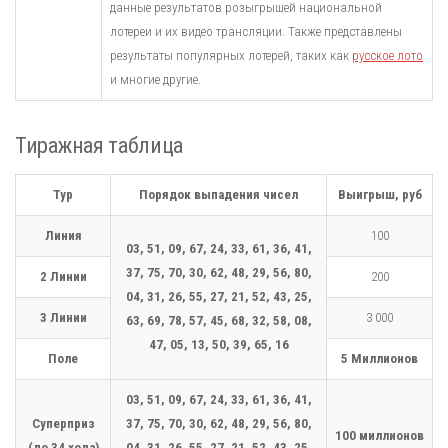
данные результатов розыгрышей национальной
лотереи и их видео трансляции. Также представлены
результаты популярных лотерей, таких как
русское лото
и многие другие.
Тиражная таблица
Тур
Порядок выпадения чисел
Выигрыш, руб
Линия
100
03, 51, 09, 67, 24, 33, 61, 36, 41,
37, 75, 70, 30, 62, 48, 29, 56, 80,
2 Линии
200
04, 31, 26, 55, 27, 21, 52, 43, 25,
3 Линии
3 000
63, 69, 78, 57, 45, 68, 32, 58, 08,
47, 05, 13, 50, 39, 65, 16
Поле
5 Миллионов
03, 51, 09, 67, 24, 33, 61, 36, 41,
Суперприз
37, 75, 70, 30, 62, 48, 29, 56, 80,
100 миллионов
(до 34 хода)
04, 31, 26, 55, 27, 21, 52, 43, 25,