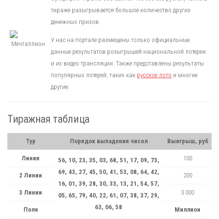
тираже разыгрывается большое количество других
денежных призов.
У нас на портале размещены только официальные
данные результатов розыгрышей национальной лотереи
и их видео трансляции. Также представлены результаты
популярных лотерей, таких как
русское лото
и многие
другие.
Тиражная таблица
Тур
Порядок выпадения чисел
Выигрыш, руб
Линия
100
56, 10, 23, 35, 03, 68, 51, 17, 09, 73,
69, 43, 27, 45, 50, 41, 53, 08, 64, 42,
2 Линии
200
16, 01, 39, 28, 30, 33, 13, 21, 54, 57,
3 Линии
3 000
05, 65, 79, 40, 22, 61, 07, 38, 37, 29,
63, 06, 58
Поле
Миллион