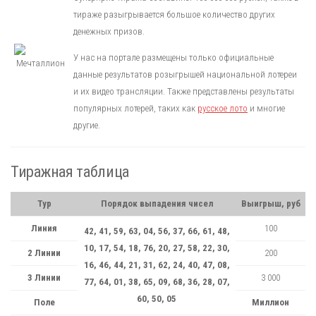
тираже разыгрывается большое количество других
денежных призов.
У нас на портале размещены только официальные
данные результатов розыгрышей национальной лотереи
и их видео трансляции. Также представлены результаты
популярных лотерей, таких как
русское лото
и многие
другие.
Тиражная таблица
Тур
Порядок выпадения чисел
Выигрыш, руб
Линия
100
42, 41, 59, 63, 04, 56, 37, 66, 61, 48,
10, 17, 54, 18, 76, 20, 27, 58, 22, 30,
2 Линии
200
16, 46, 44, 21, 31, 62, 24, 40, 47, 08,
3 Линии
3 000
77, 64, 01, 38, 65, 09, 68, 36, 28, 07,
60, 50, 05
Поле
Миллион