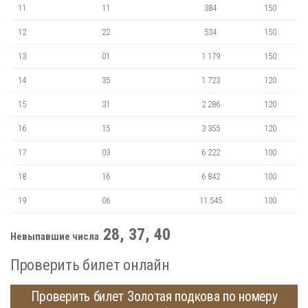
11
11
384
150
12
22
534
150
13
01
1 179
150
14
35
1 723
120
15
31
2 286
120
16
15
3 355
120
17
03
6 222
100
18
16
6 842
100
19
06
11 545
100
28, 37, 40
Невыпавшие числа
:
Проверить билет онлайн
Проверить билет Золотая подкова по номеру