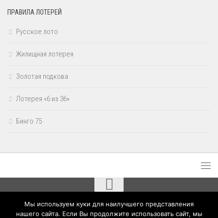
ПРАВИЛА ЛОТЕРЕЙ
Русское лото
Жилищная лотерея
Золотая подкова
Лотерея «6 из 36»
Бинго 75
Мы используем куки для наилучшего представления
Результаты лотерей Столото © 2020 - 2026. Все права защищены.
нашего сайта. Если Вы продолжите использовать сайт, мы