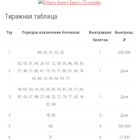
Тиражная таблица
Тур
Порядок извлечения бочонков
Выигравших
Выигрыш,
билетов
₽
1
89, 45, 37, 52, 25
1
630 000
62, 55, 51, 64, 26, 61, 12, 59, 35, 86, 09, 30,
2
21, 48, 15, 85, 41, 73, 75, 71, 80, 01, 90, 74,
1
Дом
42, 84, 14, 49, 54, 04, 19
39, 65, 69, 16, 29, 03, 50, 23, 81, 33, 17, 06,
3
87, 43, 47, 88, 27, 68, 22, 72, 79, 77, 63, 18,
1
Дом
32, 08
4
78, 82
2
Дом
5
83
4
500 000
6
31
6
12 000