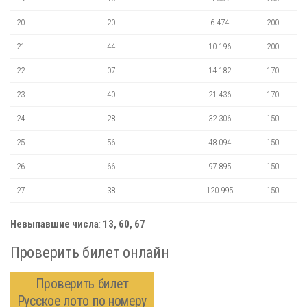
20
20
6 474
200
21
44
10 196
200
22
07
14 182
170
23
40
21 436
170
24
28
32 306
150
25
56
48 094
150
26
66
97 895
150
27
38
120 995
150
Невыпавшие числа
:
13, 60, 67
Проверить билет онлайн
Проверить билет
Русское лото по номеру