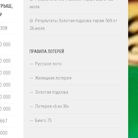
ГРЫШ,
июля
₽
Результаты Золотая подкова тираж 569 от
 308
26 июля
0 000
ПРАВИЛА ЛОТЕРЕЙ
0 000
Русское лото
0 000
Жилищная лотерея
0 000
Золотая подкова
0 000
Лотерея «6 из 36»
0 000
Бинго 75
 667
 000