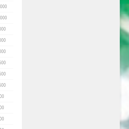
 000
 000
000
000
000
500
500
500
00
00
00