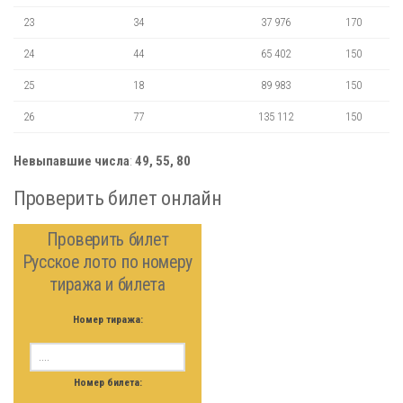
23
34
37 976
170
24
44
65 402
150
25
18
89 983
150
26
77
135 112
150
Невыпавшие числа
:
49, 55, 80
Проверить билет онлайн
Проверить билет
Русское лото по номеру
тиража и билета
Номер тиража:
Номер билета: