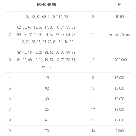
БОЧОНКОВ
₽
1
07, 63, 86, 68, 09, 87, 14, 20
3
210 000
02, 56, 67, 12, 58, 17, 83, 10, 74, 35, 79,
2
89, 53, 72, 47, 01, 04, 57, 22, 48, 54, 23,
1
Автомобиль
43, 21, 28, 15, 24, 27, 81, 64, 46, 39
38, 75, 16, 76, 29, 88, 62, 65, 06, 59, 33,
3
84, 03, 08, 42, 11, 19, 52, 13, 78, 73, 51,
2
1 000 000
69, 32
4
45
5
12 000
5
82
3
12 000
6
30
11
12 000
7
25
13
12 000
8
61
31
12 000
9
70
43
7 000