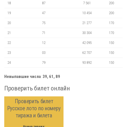
18
87
7 561
200
19
47
10 454
200
20
75
21 277
170
21
71
30 304
170
22
12
42 095
150
23
03
62 707
150
24
79
93 892
150
Невыпавшие числа
:
39, 61, 89
Проверить билет онлайн
Проверить билет
Русское лото по номеру
тиража и билета
Номер тиража: