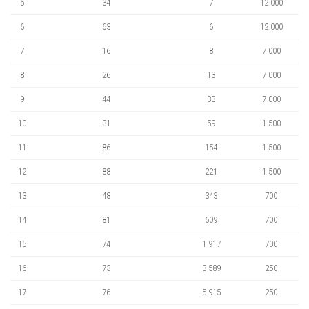
5
34
7
12 000
6
63
6
12 000
7
16
8
7 000
8
26
13
7 000
9
44
33
7 000
10
31
59
1 500
11
86
154
1 500
12
88
221
1 500
13
48
343
700
14
81
609
700
15
74
1 917
700
16
73
3 589
250
17
76
5 915
250