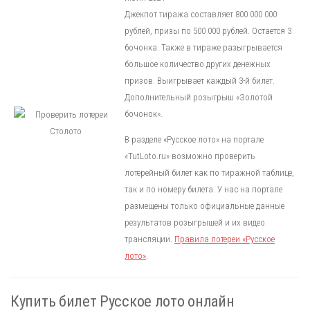
Джекпот тиража составляет 800 000 000
рублей, призы по 500 000 рублей. Остается 3
бочонка. Также в тираже разыгрывается
большое количество других денежных
призов. Выигрывает каждый 3-й билет.
Дополнительный розыгрыш «Золотой
бочонок».
В разделе «Русское лото» на портале
«TutLoto.ru» возможно проверить
лотерейный билет как по тиражной таблице,
так и по номеру билета. У нас на портале
размещены только официальные данные
результатов розыгрышей и их видео
трансляции.
Правила лотереи «Русское
лото»
.
Купить билет Русское лото онлайн