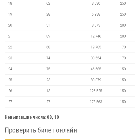
18
62
3 630
250
19
28
6 938
250
20
51
8 673
200
21
89
12 746
200
22
68
19 785
170
23
74
33 554
170
24
75
46 685
150
25
23
80 079
150
26
13
126 525
150
27
27
173 563
150
Невыпавшие числа
:
08, 10
Проверить билет онлайн