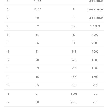
5
71, 59
1
Путешествие
6
30, 17
8
Путешествие
7
80
4
Путешествие
8
82
12
133 333
9
18
30
7 000
10
66
64
7 000
11
11
114
7 000
12
20
246
1 500
13
83
250
1 500
14
15
497
1 500
15
35
675
700
16
21
1 706
700
17
60
2 713
700