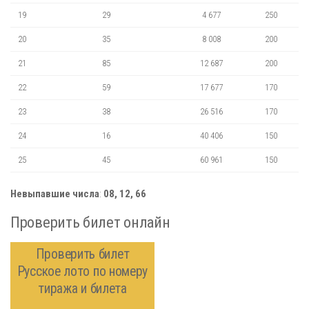
19
29
4 677
250
20
35
8 008
200
21
85
12 687
200
22
59
17 677
170
23
38
26 516
170
24
16
40 406
150
25
45
60 961
150
Невыпавшие числа
:
08,
12,
66
Проверить билет онлайн
Проверить билет
Русское лото по номеру
тиража и билета