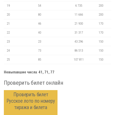
19
54
6 735
200
20
80
11 666
200
21
46
21 930
170
22
40
31 317
170
23
23
43 296
150
24
73
86 513
150
25
85
107 811
150
Невыпавшие числа
:
41, 71, 77
Проверить билет онлайн
Проверить билет
Русское лото по номеру
тиража и билета