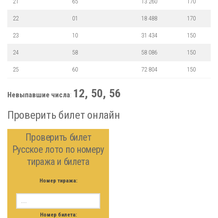
21
65
13 260
170
22
01
18 488
170
23
10
31 434
150
24
58
58 086
150
25
60
72 804
150
12, 50, 56
Невыпавшие числа
:
Проверить билет онлайн
Проверить билет
Русское лото по номеру
тиража и билета
Номер тиража:
Номер билета: