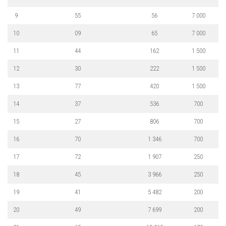
9
55
56
7 000
10
09
65
7 000
11
44
162
1 500
12
30
222
1 500
13
77
420
1 500
14
37
536
700
15
27
806
700
16
70
1 346
700
17
72
1 907
250
18
45
3 966
250
19
41
5 482
200
20
49
7 699
200