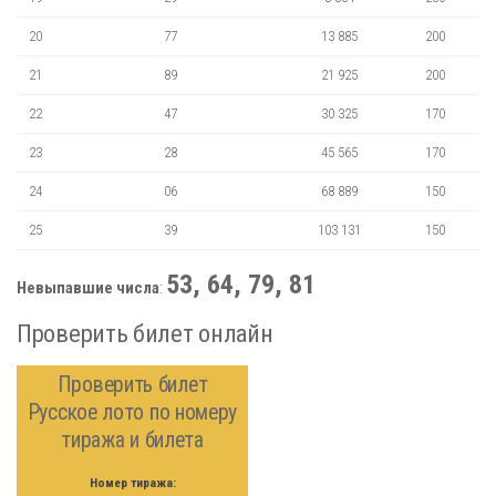
20
77
13 885
200
21
89
21 925
200
22
47
30 325
170
23
28
45 565
170
24
06
68 889
150
25
39
103 131
150
53, 64, 79, 81
Невыпавшие числа
:
Проверить билет онлайн
Проверить билет
Русское лото по номеру
тиража и билета
Номер тиража: