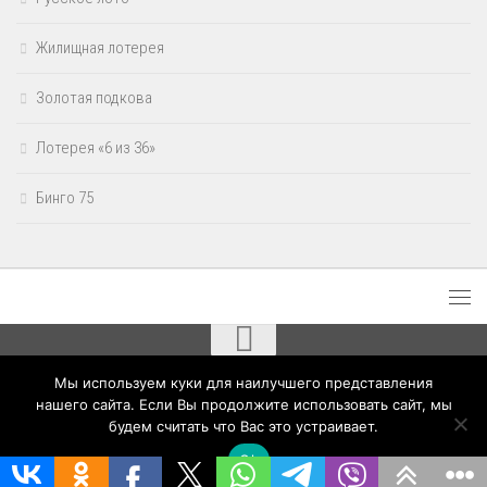
Жилищная лотерея
Золотая подкова
Лотерея «6 из 36»
Бинго 75
Мы используем куки для наилучшего представления
Результаты лотерей Столото © 2020 - 2026. Все права защищены.
нашего сайта. Если Вы продолжите использовать сайт, мы
будем считать что Вас это устраивает.
Ok