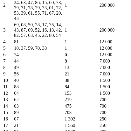
24, 63, 47, 86, 15, 60, 73,
2
1
200 000
79, 31, 78, 29, 33, 01, 72,
53, 39, 61, 55, 71, 67, 20,
48
69, 08, 50, 28, 17, 35, 14,
3
43, 87, 09, 52, 16, 18, 42,
1
200 000
82, 57, 68, 45, 22, 80, 54
4
81
1
12 000
5
10, 37, 59, 70, 38
1
12 000
6
74
6
12 000
7
44
8
7 000
8
49
13
7 000
9
56
21
7 000
10
40
38
1 500
11
88
84
1 500
12
64
153
1 500
13
62
219
700
14
03
475
700
15
89
708
700
16
07
1 302
250
17
21
1 560
250