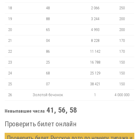
18
48
2 066
250
19
88
3 244
200
20
65
4 993
200
21
04
8 228
170
22
86
11 142
170
23
25
16 788
150
24
68
25 129
150
25
07
38 421
150
26
Золотой бочонок
1
4 000 000
41, 56, 58
Невыпавшие числа
:
Проверить билет онлайн
Проверить билет Русское лото по номеру тиража и