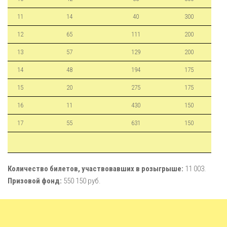
11
14
40
300
12
65
111
200
13
57
129
200
14
48
194
175
15
20
275
175
16
11
430
150
17
55
631
150
Количество билетов, участвовавших в розыгрыше:
11 003.
Призовой фонд:
550 150 руб.