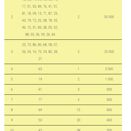
17, 01, 50, 84, 76, 41, 51,
81, 18, 09, 13, 71, 87, 23,
2
2
50 000
43, 79, 72, 02, 08, 78, 33,
46, 15, 31, 83, 38, 05, 52,
88, 03, 36, 59, 26, 64
25, 73, 86, 85, 68, 58, 07,
3
56, 54, 16, 75, 29, 80, 28,
2
25 000
21
4
63
1
3 000
5
19
2
1 000
6
61
3
500
7
77
4
500
8
69
15
400
9
53
20
400
10
42
38
300