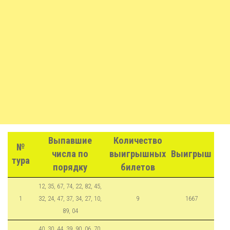
Выпавшие
Количество
№
числа по
выигрышных
Выигрыш
тура
порядку
билетов
12, 35, 67, 74, 22, 82, 45,
1
32, 24, 47, 37, 34, 27, 10,
9
1667
89, 04
40, 30, 44, 39, 90, 06, 70,