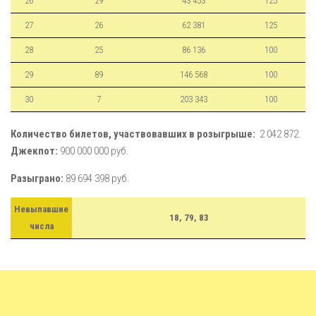
26
29
43 453
125
27
26
62 381
125
28
25
86 136
100
29
89
146 568
100
30
7
203 343
100
Количество билетов, участвовавших в розыгрыше:
2 042 872.
Джекпот:
900 000 000 руб.
Разыграно:
89 694 398 руб.
Невыпавшие
18, 79, 83
числа