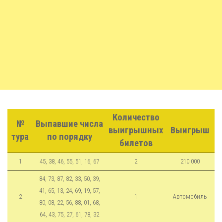
Количество
№
Выпавшие числа
выигрышных
Выигрыш
тура
по порядку
билетов
1
45, 38, 46, 55, 51, 16, 67
2
210 000
84, 73, 87, 82, 33, 50, 39,
41, 65, 13, 24, 69, 19, 57,
2
1
Автомобиль
80, 08, 22, 56, 88, 01, 68,
64, 43, 75, 27, 61, 78, 32