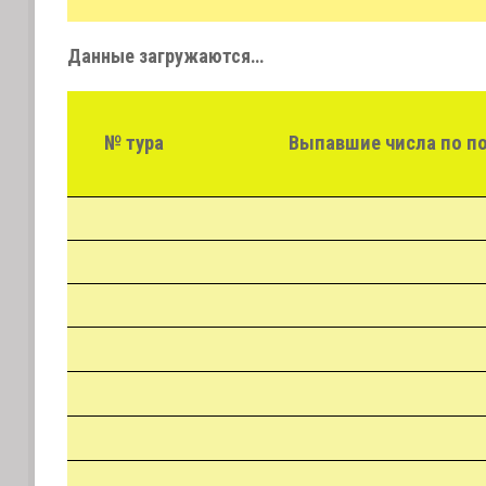
Данные загружаются…
№ тура
Выпавшие числа по п