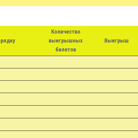
Количество
орядку
выигрышных
Выигрыш
билетов