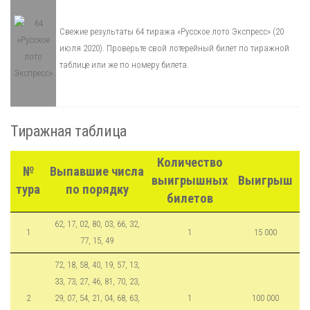
Свежие результаты 64 тиража «Русское лото Экспресс» (20
июля 2020). Проверьте свой лотерейный билет по тиражной
таблице или же по номеру билета.
Тиражная таблица
Количество
№
Выпавшие числа
выигрышных
Выигрыш
тура
по порядку
билетов
62, 17, 02, 80, 03, 66, 32,
1
1
15 000
77, 15, 49
72, 18, 58, 40, 19, 57, 13,
33, 73, 27, 46, 81, 70, 23,
2
29, 07, 54, 21, 04, 68, 63,
1
100 000