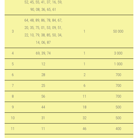
52, 45, 55, 41, 37, 16, 59,
90, 08, 36, 65, 61
64, 48, 89, 86, 78, 84, 67,
20, 35, 75, 01, 53, 09, 51,
3
1
50 000
22, 10, 79, 38, 85, 50, 34,
14, 06, 87
4
69, 39, 74
1
3 000
5
12
1
1 000
6
28
2
700
7
25
6
700
8
56
11
700
9
44
18
500
10
31
32
500
11
11
46
400