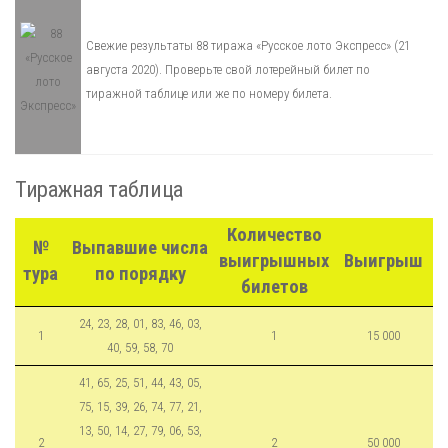
Свежие результаты 88 тиража «Русское лото Экспресс» (21
августа 2020). Проверьте свой лотерейный билет по
тиражной таблице или же по номеру билета.
Тиражная таблица
Количество
№
Выпавшие числа
выигрышных
Выигрыш
тура
по порядку
билетов
24, 23, 28, 01, 83, 46, 03,
1
1
15 000
40, 59, 58, 70
41, 65, 25, 51, 44, 43, 05,
75, 15, 39, 26, 74, 77, 21,
13, 50, 14, 27, 79, 06, 53,
2
2
50 000