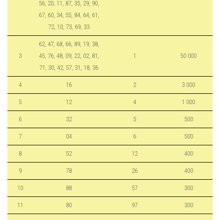
56, 20, 11, 87, 35, 29, 90,
67, 60, 34, 55, 84, 64, 61,
72, 10, 73, 69, 33
62, 47, 68, 66, 89, 19, 38,
3
45, 76, 48, 09, 22, 02, 81,
1
50 000
71, 30, 42, 57, 31, 18, 36
4
16
2
3 000
5
12
4
1 000
6
32
5
500
7
04
6
500
8
52
12
400
9
78
26
400
10
88
57
300
11
80
97
300