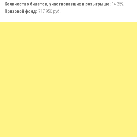
Количество билетов, участвовавших в розыгрыше:
14 359.
Призовой фонд:
717 950 руб.