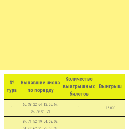
Количество
№
Выпавшие числа
выигрышных
Выигрыш
тура
по порядку
билетов
65, 38, 22, 64, 12, 55, 67,
1
1
15 000
07, 79, 01, 63
87, 71, 52, 19, 54, 08, 09,
51, 42, 62, 21, 75, 56, 33,