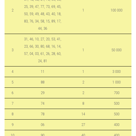
25, 39, 47, 77, 73, 69, 45,
2
1
100 000
50, 59, 49, 48, 43, 40, 18,
83, 76, 34, 58, 15, 89, 17,
44, 36
31, 46, 10, 27, 20, 53, 41,
23, 66, 30, 80, 68, 16, 14,
3
1
50 000
57, 04, 03, 61, 26, 28, 60,
24, 81
4
11
1
3 000
5
88
2
1 000
6
29
2
700
7
74
8
500
8
78
14
500
9
06
27
400
10
90
40
400