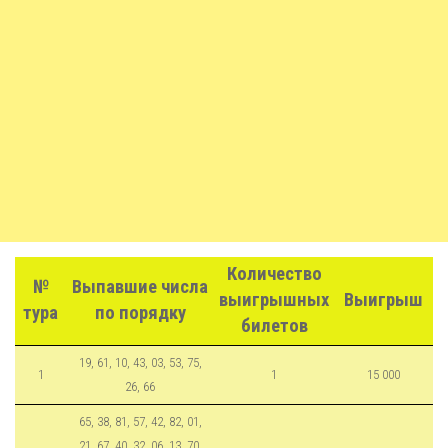
Количество
№
Выпавшие числа
выигрышных
Выигрыш
тура
по порядку
билетов
19, 61, 10, 43, 03, 53, 75,
1
1
15 000
26, 66
65, 38, 81, 57, 42, 82, 01,
21, 67, 40, 32, 06, 13, 70,