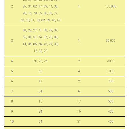
2
87, 34, 02, 17, 69, 44, 36,
1
100 000
90, 16, 79, 55, 30, 86, 72,
63, 58, 14, 18, 62, 89, 46, 49
04, 22, 27, 71, 08, 29, 37,
59, 31, 51, 74, 07, 23, 80,
3
1
50 000
41, 35, 85, 56, 45, 77, 33,
12, 88, 20
4
50, 78, 25
2
3000
5
68
4
1000
6
47
2
700
7
54
6
500
8
15
17
500
9
84
16
400
10
64
31
400