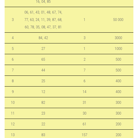
16, 04, 85
06, 61, 43, 01, 48, 67, 74,
3
77, 63, 24, 11, 39, 87, 68,
1
50 000
60, 78, 35, 08, 47, 37, 81
4
84, 42
3
3000
5
27
1
1000
6
65
2
500
7
44
7
500
8
25
6
400
9
12
14
400
10
82
31
300
11
23
30
300
12
22
61
200
13
83
157
200