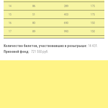
14
86
289
175
15
51
403
175
16
80
690
150
17
89
993
150
Количество билетов, участвовавших в розыгрыше:
14 431.
Призовой фонд:
721 550 руб.