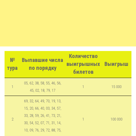
Количество
№
Выпавшие числа
выигрышных
Выигрыш
тура
по порядку
билетов
05, 62, 38, 58, 55, 46, 56,
1
1
15 000
45, 02, 18, 79, 17
69, 32, 64, 49, 70, 19, 13,
15, 20, 66, 40, 03, 34, 57,
33, 28, 59, 26, 41, 73, 21,
2
1
100 000
30, 54, 52, 07, 71, 31, 14,
10, 09, 76, 29, 72, 88, 75,