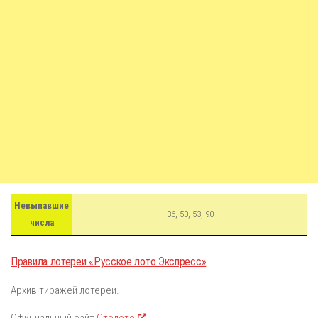
Невыпавшие
36, 50, 53, 90
числа
Правила лотереи «Русское лото Экспресс»
.
Архив тиражей лотереи.