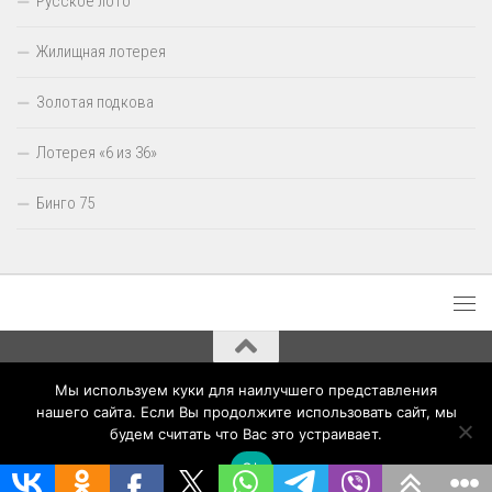
Русское лото
Жилищная лотерея
Золотая подкова
Лотерея «6 из 36»
Бинго 75
Мы используем куки для наилучшего представления
Результаты лотерей Столото © 2020 - 2026. Все права защищены.
нашего сайта. Если Вы продолжите использовать сайт, мы
будем считать что Вас это устраивает.
Ok